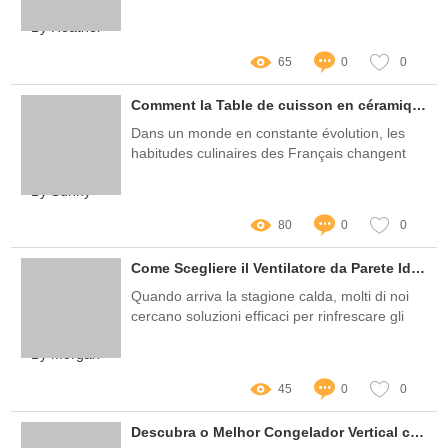
By Heather
65
0
0
Comment la Table de cuisson en céramique portable transforme-t-elle nos habitudes culinaires en France ? Découvrez les enjeux et les tendances actuelles !
Dans un monde en constante évolution, les
habitudes culinaires des Français changent
également
By Sunny
80
0
0
Come Scegliere il Ventilatore da Parete Ideale per la Tua Casa?
Quando arriva la stagione calda, molti di noi
cercano soluzioni efficaci per rinfrescare gli
ambienti domestici
By Morgan
45
0
0
Descubra o Melhor Congelador Vertical com Porta de Vidro: Praticidade e Estilo para sua Cozinha