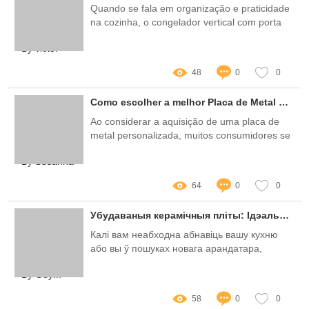
Quando se fala em organização e praticidade
na cozinha, o congelador vertical com porta
de vidro se destaca como uma solução ideal
By victor
48
0
0
Como escolher a melhor Placa de Metal Personalizada para suas necessidades?
Ao considerar a aquisição de uma placa de
metal personalizada, muitos consumidores se
deparam com uma série de desafios e
By Susanna
perguntas
64
0
0
Убудаваныя керамічныя пліты: Ідэальнае спалучэнне стылю і функцыянальнасці для вашай кухні
Калі вам неабходна абнавіць вашу кухню
або вы ў пошуках новага арандатара,
улічыце ўбудаваныя керамічныя пліты
By Geym
58
0
0