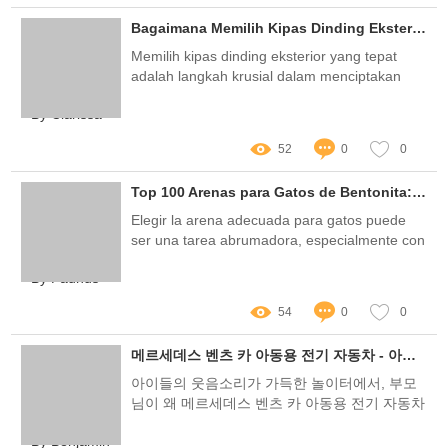
Bagaimana Memilih Kipas Dinding Eksterior yang Tahan Cuaca dan Efisien?
Memilih kipas dinding eksterior yang tepat
adalah langkah krusial dalam menciptakan
ruang luar yang nyaman dan fungsional
By Clarissa
52
0
0
Top 100 Arenas para Gatos de Bentonita: ¡La Guía Definitiva para Elegir la Mejor!
Elegir la arena adecuada para gatos puede
ser una tarea abrumadora, especialmente con
la gran variedad de opciones disponibles en el
By Faunus
mercado
54
0
0
메르세데스 벤츠 카 아동용 전기 자동차 - 아이들을 위한 꿈의 드라이브!
아이들의 웃음소리가 가득한 놀이터에서, 부모
님이 왜 메르세데스 벤츠 카 아동용 전기 자동차
에 주목해야 하는지 궁금하신가요? 이제 그 이
By Benjamin
유를 알아보겠습니다