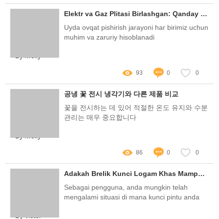
Elektr va Gaz Plitasi Birlashgan: Qanday qilib tejash va qulaylik yaratish mumkin?
Uyda ovqat pishirish jarayoni har birimiz uchun
muhim va zaruriy hisoblanadi
By Molly
93
0
0
공냉 꽃 전시 냉각기와 다른 제품 비교
꽃을 전시하는 데 있어 적절한 온도 유지와 수분
관리는 매우 중요합니다
By Molly
86
0
0
Adakah Brelik Kunci Logam Khas Mampu Atasi Masalah Kunci Anda?
Sebagai pengguna, anda mungkin telah
mengalami situasi di mana kunci pintu anda
tidak berfungsi dengan baik
By victor