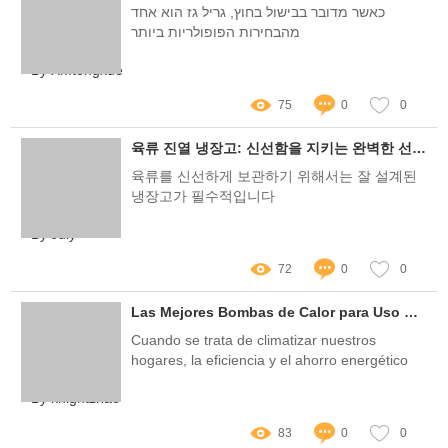
כאשר מדובר בבישול בחוץ, גריל גז הוא אחד
מהבחירות הפופולריות ביותר
By XMtongxue
75
0
0
육류 진열 냉장고: 신선함을 지키는 완벽한 선택!
육류를 신선하게 보관하기 위해서는 잘 설계된
냉장고가 필수적입니다
By July
72
0
0
Las Mejores Bombas de Calor para Uso Residencial: Eficiencia y Ahorro en Tu Hogar
Cuando se trata de climatizar nuestros
hogares, la eficiencia y el ahorro energético
son dos de las principales preocupaciones
By knightzhao
83
0
0