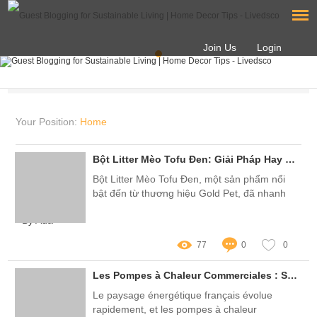
Join Us
Login
Your Position:
Home
Bột Litter Mèo Tofu Đen: Giải Pháp Hay Gánh Nặng Cho Người Nuôi Mèo? Khám Phá Những Vấn Đề Nóng Hổi!
Bột Litter Mèo Tofu Đen, một sản phẩm nổi
bật đến từ thương hiệu Gold Pet, đã nhanh
chóng trở thành sự lựa chọn hàng đầu của
By Ada
nhiều người nuôi mèo tại Việt Nam
77
0
0
Les Pompes à Chaleur Commerciales : Sont-elles la Solution Magique pour un Avenir Énergétique Durable en France ?
Le paysage énergétique français évolue
rapidement, et les pompes à chaleur