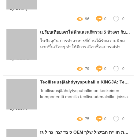
commerciales apparaissent comme une
By Bonny
solution prometteuse pour les entreprises
cherchant à réduire leur empreinte carbone
96
0
0
tout en optimisant leurs coûts énergétiques
เปรียบเทียบเตาไฟฟ้าและแก๊สรวม 5 หัวเตา กับรุ่นอื่น
ในปัจจุบัน การทำอาหารที่บ้านได้รับความนิยม
มากขึ้นเรื่อยๆ ทำให้มีการเลือกซื้ออุปกรณ์ทำ
อาหารที่เหมาะสมกับความต้องการมากมาย หนึ่ง
By Marina
ในนั้นคือ เตาไฟฟ้าและแก๊สรวม 5 หัวเตา ซึ่งใน
บทความนี้เราจะมาเปรียบเทียบเตาไฟฟ้าและแก๊ส
79
0
0
จากแบรนด์ Lavanox กับผลิตภัณฑ์ที่น่าสนใจอีก
สองรุ่น เพื่อช่วยให้คุณได้เลือกเตาที่เหมาะกับการ
Teollisuusjäähdytyspuhallin KINGJA: Tehokkuutta ja Luotettavuutta Teollisuuteen
ใช้งานและความสะดวกมากที่สุด
Teollisuusjäähdytyspuhallin on keskeinen
komponentti monilla teollisuudenaloilla, joissa
tarvitaan tehokasta jäähdytystä
By Justin
75
0
0
כיצד יצרן גריל גז OEM יכול לשפר את חוויית הבישול שלך?