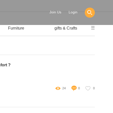
Join Us
Login
Furniture
gifts & Crafts
fort ?
24
0
0