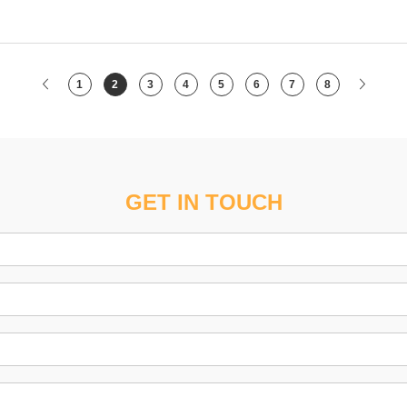
1
2
3
4
5
6
7
8
GET IN TOUCH