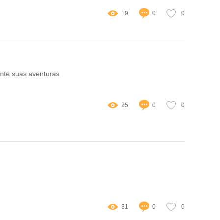
19
0
0
nte suas aventuras
25
0
0
31
0
0