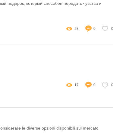
ый подарок, который способен передать чувства и
23
0
0
17
0
0
considerare le diverse opzioni disponibili sul mercato