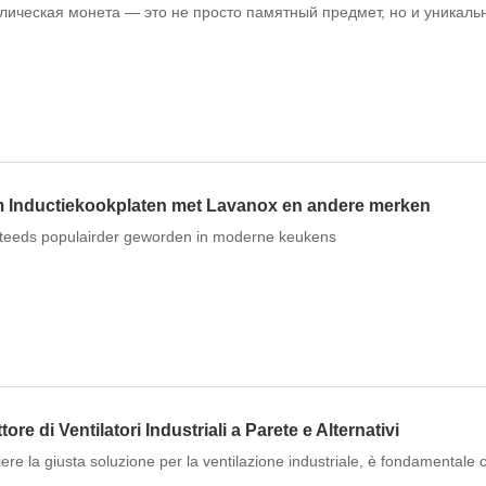
ическая монета — это не просто памятный предмет, но и уникальн
m Inductiekookplaten met Lavanox en andere merken
 steeds populairder geworden in moderne keukens
re di Ventilatori Industriali a Parete e Alternativi
iere la giusta soluzione per la ventilazione industriale, è fondamentale 