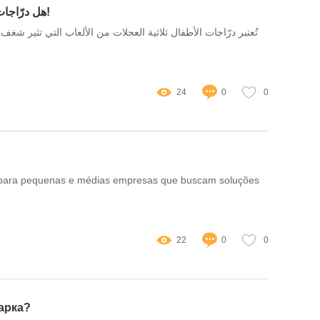
هل درّاجات الأطفال ثلاثية العجلات آمنة للعب في الأحياء العربية؟ استكشاف المخاوف الاجتماعية والبيئية!
تُعتبر درّاجات الأطفال ثلاثية العجلات من الألعاب التي تثير ش،
24
0
0
nte para pequenas e médias empresas que buscam soluções
22
0
0
арка?