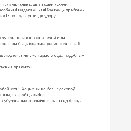
ы і сумяшчальнасць з вашай кухняй.
асобнымі мадэлямі, калі ўзнікнуць праблемы.
калі яна падвергнецца удару.
я хуткага прыгатавання тихой ежы.
ы павінны быць ідэальна размешчаны, каб
ад людзей, якія ўжо карыстаюцца падобнымі
касныя прадукты.
бой кухні. Хоць яны не без недахопаў,
тым, як зрабіць выбар.
 на убудаваныя керамічныя пліты ад брэнда