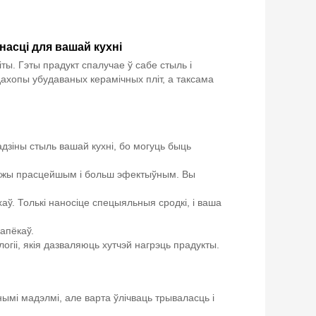
асці для вашай кухні
ы. Гэты прадукт спалучае ў сабе стыль і
дахопы убудаваных керамічных пліт, а таксама
зіны стыль вашай кухні, бо могуць быць
е ежы прасцейшым і больш эфектыўным. Вы
ў. Толькі наносіце спецыяльныя сродкі, і ваша
 апёкаў.
гіі, якія дазваляюць хутчэй нагрэць прадукты.
ымі мадэлмі, але варта ўлічваць трываласць і