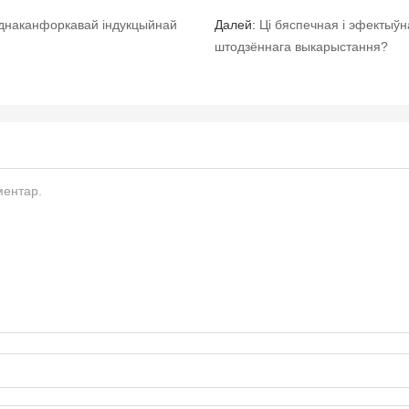
аднаканфоркавай індукцыйнай
Далей:
Ці бяспечная і эфектыўн
штодзённага выкарыстання?