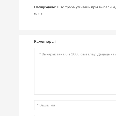
Папярэдняе:
Што трэба ўлічваць пры выбары 
пліты
Каментарыі