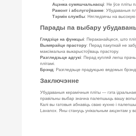
Ацэнка сумяшчальнасці
: Не ўсе пліты
Рамонт і абслугоўванне
: Убудаваныя пл
Тэрмін службы
: Нягледзячы на высокую
Парады па выбару убудаваны
Глядзіце на функцыі
: Пераканайцеся, што плі
Вымярайце прастору
: Перад пакупкай не заб
максімальна выкарыстоўваць прастору.
Разгледзьце адгукі
: Перад купляй лепш прачы
плітамі.
Брэнд
: Разгледзьце прадукцыю вядомых брэнда
Заключэнне
Убудаваныя керамічныя пліты — гэта ідэальнае
правільны выбар значна палепшыць вашу вопыт 
Калі вы гатовыя абнавіць сваю кухню і палепш
Lavanox. Яны стануць унікальным акцэнтам у в