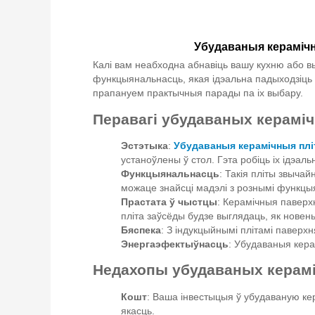
Убудаваныя керамічн
Калі вам неабходна абнавіць вашу кухню або вы
функцыянальнасць, якая ідэальна падыходзіць д
прапануем практычныя парады па іх выбару.
Перавагі убудаваных кераміч
Эстэтыка
:
Убудаваныя керамічныя пл
устаноўлены ў стол. Гэта робіць іх ідэаль
Функцыянальнасць
: Такія пліты звыча
можаце знайсці мадэлі з рознымі функцыя
Прастата ў чыстцы
: Керамічныя паверх
пліта заўсёды будзе выглядаць, як новень
Бяспека
: З індукцыйнымі плітамі паверхн
Энергаэфектыўнасць
: Убудаваныя кера
Недахопы убудаваных керамі
Кошт
: Ваша інвестыцыя ў убудаваную кер
якасць.