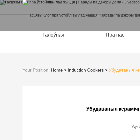
Галоўная
Пра нас
Your Position:
Home
>
Induction Cookers
>
Убудаваныя ке
Убудаваныя керамічн
Аўт