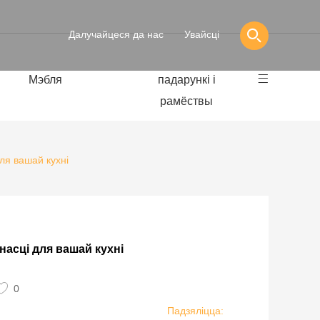
Далучайцеся да нас
Увайсці
Мэбля
падарункі і
рамёствы
ля вашай кухні
асці для вашай кухні
0
Падзяліцца: