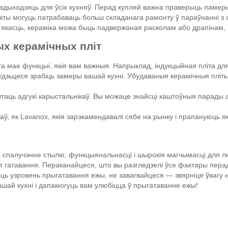
 падыходзяць для ўсіх кухняў. Перад купляй важна праверыць памер
іты могуць патрабаваць больш складанага рамонту ў параўнанні з 
 якасць, кераміка можа быць падвержаная расколам або драпінам, 
х керамічных пліт
та мае функцыі, якія вам важныя. Напрыклад, індукцыйная пліта дл
удзьцеся зрабіць замеры вашай кухні. Убудаваныя керамічныя пліт
таць адгукі карыстальнікаў. Вы можаце знайсці каштоўныя парады 
ў, як Lavanox, якія зарэкамендавалі сябе на рынку і прапануюць я
 спалучэнне стылю, функцыянальнасці і шырокія магчымасці для лю
гатавання. Пераканайцеся, што вы разгледзелі ўсе фактары перад 
ыць узровень прыгатавання ежы, не завагвайцеся — звярніце ўвагу
ашай кухні і дапамогуць вам улюбіцца ў прыгатаванне ежы!