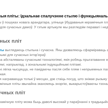
ыя пліты: Ідэальнае спалучэнне стылю і функцыянальн
 ў пошуках новага арандатара, улічыце ўбудаваныя керамічныя пліт
ля сучасных дамоў. У гэтым артыкуле мы разгледзім перавагі і не
ных пліт
іты
выглядаюць стыльна і сучасна. Яны дазваляюць сфарміраваць ад
нымі для сучасных інтэр'ераў.
йна абсталяваны сучаснымі тэхналогіямі, якія робяць прыгатаванн
мі, напрыклад, з зональнымі індукцыйнымі плітамі.
ні лёгка чысцяцца, не пакідаючы пасля сябе плям і непрыемных паха
кая.
я награваецца толькі ў месцах, дзе стаіць посуд, што зніжае рызыку
мічныя пліты звычайна эканомяць энэргію, выкарыстоўваючы тэхнало
чных пліт
амічную пліту можа быць даволі высокай у параўнанні з традыцыйн