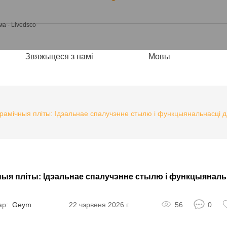
Звяжыцеся з намі
Мовы
рамічныя пліты: Ідэальнае спалучэнне стылю і функцыянальнасці д
ыя пліты: Ідэальнае спалучэнне стылю і функцыянальн
ар:
22 чэрвеня 2026 г.
56
0
Geym