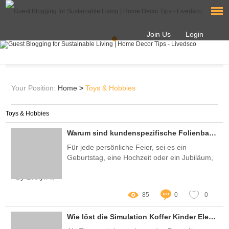
Join Us
Login
Your Position:
Home
>
Toys & Hobbies
Toys & Hobbies
Warum sind kundenspezifische Folienballons die perfekte Lösung für persönliche Feiern?
Für jede persönliche Feier, sei es ein
Geburtstag, eine Hochzeit oder ein Jubiläum,
steht die Individualität im Vordergrund
By Evelyn w
85
0
0
Wie löst die Simulation Koffer Kinder Elektroauto häufige Probleme?