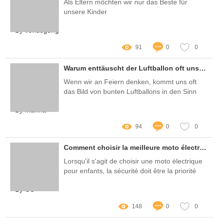
Als Eltern möchten wir nur das Beste für
unsere Kinder
By venusgeng
91
0
0
Warum enttäuscht der Luftballon oft unsere Erwartungen bei Feiern?
Wenn wir an Feiern denken, kommt uns oft
das Bild von bunten Luftballons in den Sinn
By Marina
94
0
0
Comment choisir la meilleure moto électrique pour enfants en toute sécurité ?
Lorsqu'il s'agit de choisir une moto électrique
pour enfants, la sécurité doit être la priorité
absolue
By CC
148
0
0