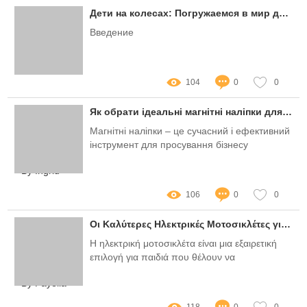
Дети на колесах: Погружаемся в мир детских миниэлектромобилей ChiSure
Введение
By Alin
104
0
0
Як обрати ідеальні магнітні наліпки для вашого бізнесу?
Магнітні наліпки – це сучасний і ефективний
інструмент для просування бізнесу
By Ingrid
106
0
0
Οι Καλύτερες Ηλεκτρικές Μοτοσικλέτες για Παιδιά: Ασφάλεια και Διασκέδαση σε Κάθε Βόλτα!
Η ηλεκτρική μοτοσικλέτα είναι μια εξαιρετική
επιλογή για παιδιά που θέλουν να
απολαύσουν τη γλυκιά αίσθηση της
By Fayella
ταχύτητας, αλλά με ασφάλεια
118
0
0