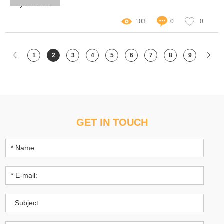
By Dorinda
103
0
0
1
2
3
4
5
6
7
8
9
GET IN TOUCH