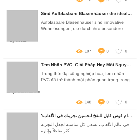
Sind Aufblasbare Blasenhäuser die ideale Lösung für platzsparendes Wohnen?
Aufblasbare Blasenhäuser sind innovative
Wohnlösungen, die durch ihre besondere
Form und Funktionalität bestechen
By Justin
107
0
0
Tem Nhãn PVC: Giải Pháp Hay Mối Nguy? Khám Phá Những Băn Khoăn Của Người Tiêu Dùng Việt!
Trong thời đại công nghiệp hóa, tem nhãn
PVC đã trở thành một phần quan trọng trong
việc xây dựng hình ảnh thương hiệu và nâng
By Doreen Gao
cao giá trị sản phẩm
148
0
0
كيف يمكن استخدام قوس قابل للنفخ لتحسين تجربتك في الألعاب؟
في عالم الألعاب، تسعى كل مناسبة لجعل التجربة
أكثر تفاعلاً وإثارة